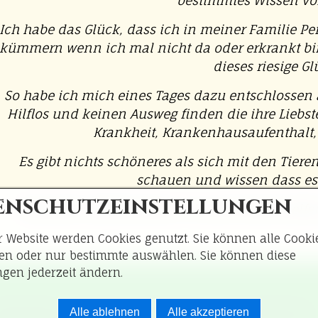
bestimmtes Wissen v
Ich habe das Glück, dass ich in meiner Familie P
kümmern wenn ich mal nicht da oder erkrankt bin.
dieses riesige Gl
So habe ich mich eines Tages dazu entschlossen a
Hilflos und keinen Ausweg finden die ihre Liebste
Krankheit, Krankenhausaufenthalt, 
Es gibt nichts schöneres als sich mit den Tiere
schauen und wissen dass es 
enschutzeinstellungen
Wer weiß, vielleicht kann ich auch ihnen helf
r Website werden Cookies genutzt. Sie können alle Cooki
ren oder nur bestimmte auswählen. Sie können diese
ngen jederzeit ändern.
Startseite
Kontakt
Impressum
Datenschutz
Alle ablehnen
Alle akzeptieren